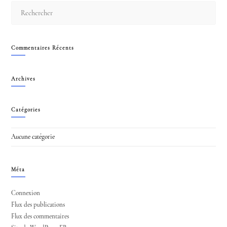
Pres
Esc
to
clos
Commentaires Récents
the
sear
Archives
pane
Catégories
Aucune catégorie
Méta
Connexion
Flux des publications
Flux des commentaires