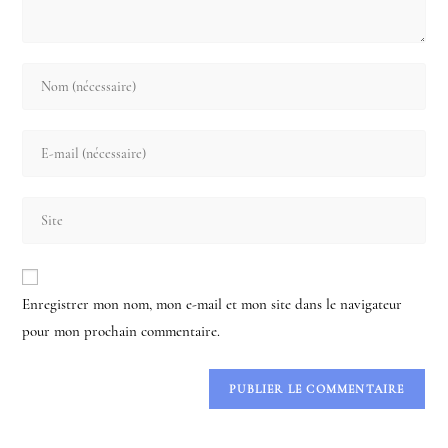
Enter
your
name
Enter
or
your
username
email
to
Saisir
address
comment
l’URL
to
de
comment
votre
Enregistrer mon nom, mon e-mail et mon site dans le navigateur
site
pour mon prochain commentaire.
(facultatif)