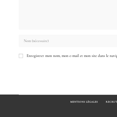
Enter
your
name
Enregistrer mon nom, mon e-mail et mon site dans le nav
or
username
to
comment
MENTIONS LÉGALES
RECRU