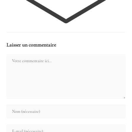
Laisser un commentaire
Comment
Enter
your
name
Enter
or