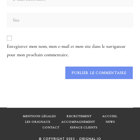
your
username
email
to
Saisir
address
comment
l’URL
to
de
comment
votre
Enregistrer mon nom, mon e-mail et mon site dans le navigateur
site
pour mon prochain commentaire.
(facultatif)
MENTIONS LÉGALES
RECRUTEMENT
ACCUEIL
LES ORIGNAUX
ACCOMPAGNEMENT
NEWS
CONTACT
ESPACE CLIENTS
© COPYRIGHT 2023 - ORIGNAL.IO