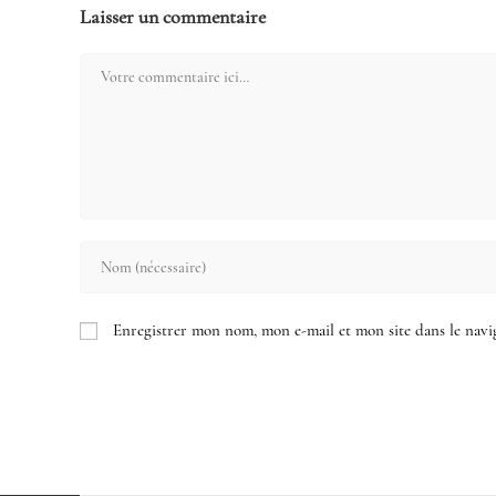
Laisser un commentaire
Comment
Enter
your
name
Enregistrer mon nom, mon e-mail et mon site dans le nav
or
username
to
comment