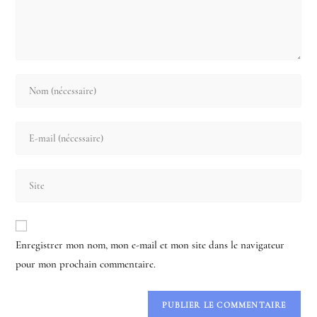
Enter
your
name
Enter
or
your
username
email
to
Saisir
address
comment
l’URL
to
de
comment
votre
Enregistrer mon nom, mon e-mail et mon site dans le navigateur
site
pour mon prochain commentaire.
(facultatif)