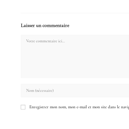
Laisser un commentaire
Comment
Enter
your
name
Enregistrer mon nom, mon e-mail et mon site dans le nav
or
username
to