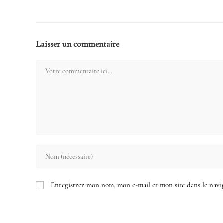
Laisser un commentaire
Comment
Enter
your
name
Enregistrer mon nom, mon e-mail et mon site dans le nav
or
username
to